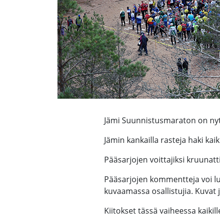
Jämi Suunnistusmaraton on nyt t
Jämin kankailla rasteja haki k
Pääsarjojen voittajiksi kruunatt
Pääsarjojen kommentteja voi luk
kuvaamassa osallistujia. Kuvat ju
Kiitokset tässä vaiheessa kaikil