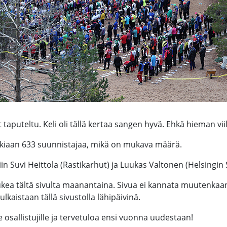
aputeltu. Keli oli tällä kertaa sangen hyvä. Ehkä hieman vii
aikkiaan 633 suunnistajaa, mikä on mukava määrä.
iin Suvi Heittola (Rastikarhut) ja Luukas Valtonen (Helsingin 
ea tältä sivulta maanantaina. Sivua ei kannata muutenkaan hy
lkaistaan tällä sivustolla lähipäivinä.
le osallistujille ja tervetuloa ensi vuonna uudestaan!