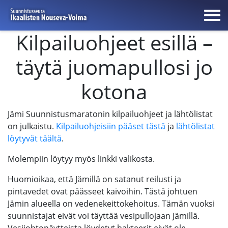
Kilpailuohjeet esillä –
täytä juomapullosi jo
kotona
Jämi Suunnistusmaratonin kilpailuohjeet ja lähtölistat
on julkaistu.
Kilpailuohjeisiin pääset tästä
ja
lähtölistat
löytyvät täältä
.
Molempiin löytyy myös linkki valikosta.
Huomioikaa, että Jämillä on satanut reilusti ja
pintavedet ovat päässeet kaivoihin. Tästä johtuen
Jämin alueella on vedenekeittokehoitus. Tämän vuoksi
suunnistajat eivät voi täyttää vesipullojaan Jämillä.