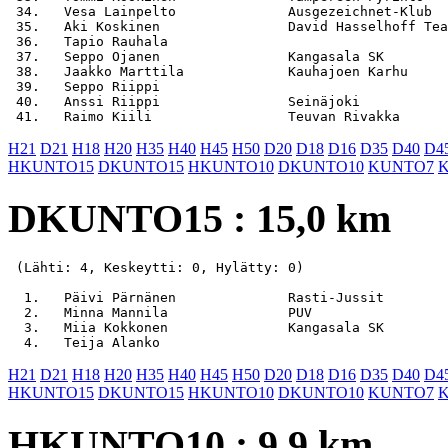
 34.   Vesa Lainpelto              Ausgezeichnet-Klub  
 35.   Aki Koskinen                David Hasselhoff Tea
 36.   Tapio Rauhala                                   
 37.   Seppo Ojanen                Kangasala SK        
 38.   Jaakko Marttila             Kauhajoen Karhu     
 39.   Seppo Riippi                                    
 40.   Anssi Riippi                Seinäjoki           
H21
D21
H18
H20
H35
H40
H45
H50
D20
D18
D16
D35
D40
D4
HKUNTO15
DKUNTO15
HKUNTO10
DKUNTO10
KUNTO7
DKUNTO15 : 15,0 km
 (Lähti: 4, Keskeytti: 0, Hylätty: 0)

  1.   Päivi Pärnänen              Rasti-Jussit        
  2.   Minna Mannila               PUV                 
  3.   Miia Kokkonen               Kangasala SK        
H21
D21
H18
H20
H35
H40
H45
H50
D20
D18
D16
D35
D40
D4
HKUNTO15
DKUNTO15
HKUNTO10
DKUNTO10
KUNTO7
HKUNTO10 : 9,9 km