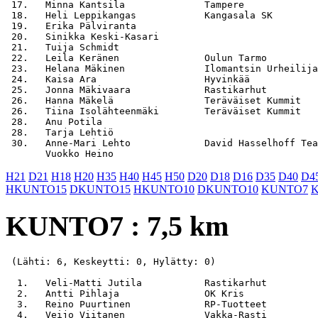
 17.   Minna Kantsila              Tampere             
 18.   Heli Leppikangas            Kangasala SK        
 19.   Erika Pälviranta                                
 20.   Sinikka Keski-Kasari                            
 21.   Tuija Schmidt                                   
 22.   Leila Keränen               Oulun Tarmo         
 23.   Helana Mäkinen              Ilomantsin Urheilija
 24.   Kaisa Ara                   Hyvinkää            
 25.   Jonna Mäkivaara             Rastikarhut         
 26.   Hanna Mäkelä                Teräväiset Kummit   
 26.   Tiina Isolähteenmäki        Teräväiset Kummit   
 28.   Anu Potila                                      
 28.   Tarja Lehtiö                                    
 30.   Anne-Mari Lehto             David Hasselhoff Tea
H21
D21
H18
H20
H35
H40
H45
H50
D20
D18
D16
D35
D40
D4
HKUNTO15
DKUNTO15
HKUNTO10
DKUNTO10
KUNTO7
KUNTO7 : 7,5 km
 (Lähti: 6, Keskeytti: 0, Hylätty: 0)

  1.   Veli-Matti Jutila           Rastikarhut         
  2.   Antti Pihlaja               OK Kris             
  3.   Reino Puurtinen             RP-Tuotteet         
  4.   Veijo Viitanen              Vakka-Rasti         