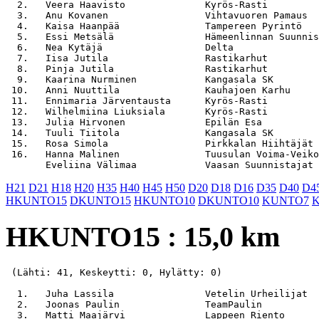
  2.   Veera Haavisto              Kyrös-Rasti         
  3.   Anu Kovanen                 Vihtavuoren Pamaus  
  4.   Kaisa Haanpää               Tampereen Pyrintö   
  5.   Essi Metsälä                Hämeenlinnan Suunnis
  6.   Nea Kytäjä                  Delta               
  7.   Iisa Jutila                 Rastikarhut         
  8.   Pinja Jutila                Rastikarhut         
  9.   Kaarina Nurminen            Kangasala SK        
 10.   Anni Nuuttila               Kauhajoen Karhu     
 11.   Ennimaria Järventausta      Kyrös-Rasti         
 12.   Wilhelmiina Liuksiala       Kyrös-Rasti         
 13.   Julia Hirvonen              Epilän Esa          
 14.   Tuuli Tiitola               Kangasala SK        
 15.   Rosa Simola                 Pirkkalan Hiihtäjät 
 16.   Hanna Malinen               Tuusulan Voima-Veiko
H21
D21
H18
H20
H35
H40
H45
H50
D20
D18
D16
D35
D40
D4
HKUNTO15
DKUNTO15
HKUNTO10
DKUNTO10
KUNTO7
HKUNTO15 : 15,0 km
 (Lähti: 41, Keskeytti: 0, Hylätty: 0)

  1.   Juha Lassila                Vetelin Urheilijat  
  2.   Joonas Paulin               TeamPaulin          
  3.   Matti Maajärvi              Lappeen Riento      