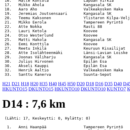
 16.   Matte Kontola               Lapuan Virkiä       
 17.   Mikko Ahola                 Kangasala SK        
 18.   Aaro Aho                    Valkeakosken Haka   
 19.   Jeremias Joutsensaari       Kangasala SK        
 20.   Teemu Kaksonen              Ylistaron Kilpa-Velj
 21.   Mikko Eerola                Tampereen Pyrintö   
 22.   Atte Nokka                  Rasti 88            
 23.   Lauri Ketola                Koovee              
 24.   Otso Westerlund             Koovee              
 25.   Matti Hakola                Kangasala SK        
 26.   Eemi Konttila               Koovee              
 27.   Reetu Inkilä                Keuruun Kisailijat  
 28.   Atte Isolähteenmäki         Länsi-Lavian Loiske 
 29.   Joonas Väliharju            Kangasala SK        
 30.   Julius Hirvonen             Epilän Esa          
 30.   Akseli Kauppi               Epilän Esa          
 32.   Henrik Aaltio               Valkeakosken Haka   
H21
D21
H18
H20
H35
H40
H45
H50
D20
D18
D16
D35
D40
D4
HKUNTO15
DKUNTO15
HKUNTO10
DKUNTO10
KUNTO7
D14 : 7,6 km
 (Lähti: 17, Keskeytti: 0, Hylätty: 0)

  1.   Anni Haanpää                Tampereen Pyrintö   