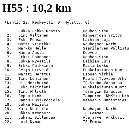
H55 : 10,2 km
 (Lähti: 22, Keskeytti: 0, Hylätty: 0)

  1.   Jukka-Pekka Rantio          Hauhon Sisu         
  2.   Simo Valtanen               Hinnerjoen Yritys   
  3.   Esko Pensas                 Laihian Luja        
  4.   Matti Viinikka              Kauhajoen Karhu     
  5.   Markku Helle                Saarijärven Pullistu
  6.   Hannu Aasla                 Koovee              
  7.   Erkki Paananen              Hauhon Sisu         
  8.   Jukka Nyystilä              Laihian Luja        
  9.   Erkki Pulkkinen             Rasti-Lukko         
 10.   Reijo Hirvelä               Punkalaitumen Kunto 
 11.   Martti Herttua              Lapuan Virkiä       
 12.   Timo Lehtinen               Rauman Työväen Urh. 
 13.   Ulf Meriheinä               IF Sibbo-Vargarna   
 14.   Esko Mäkiniemi              Punkalaitumen Kunto 
 15.   Timo Ahlroth                Turengin Sarastus   
 16.   Seppo Kinkki                Tampereen NMKY:n Urh
 17.   Hannu Uusi-Pohjola          Vaasan Suunnistajat 
 18.   Jukka Maijala                                   
 19.   Kari Nuuttila               Kauhajoen Karhu     
 20.   Håkan Kronberg              IF Femman           
 21.   Juhani Sillanpää            Alajärven Ankkurit  