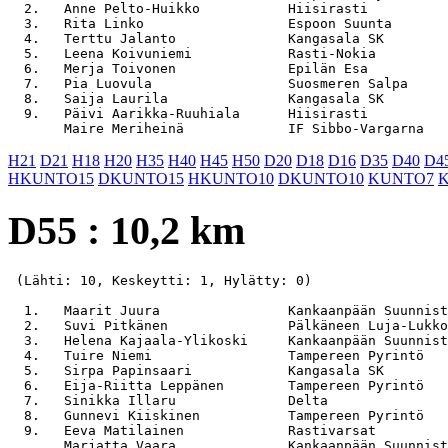
  2.   Anne Pelto-Huikko           Hiisirasti          
  3.   Rita Linko                  Espoon Suunta       
  4.   Terttu Jalanto              Kangasala SK        
  5.   Leena Koivuniemi            Rasti-Nokia         
  6.   Merja Toivonen              Epilän Esa          
  7.   Pia Luovula                 Suosmeren Salpa     
  8.   Saija Laurila               Kangasala SK        
  9.   Päivi Aarikka-Ruuhiala      Hiisirasti          
H21
D21
H18
H20
H35
H40
H45
H50
D20
D18
D16
D35
D40
D4
HKUNTO15
DKUNTO15
HKUNTO10
DKUNTO10
KUNTO7
D55 : 10,2 km
 (Lähti: 10, Keskeytti: 1, Hylätty: 0)

  1.   Maarit Juura                Kankaanpään Suunnist
  2.   Suvi Pitkänen               Pälkäneen Luja-Lukko
  3.   Helena Kajaala-Ylikoski     Kankaanpään Suunnist
  4.   Tuire Niemi                 Tampereen Pyrintö   
  5.   Sirpa Papinsaari            Kangasala SK        
  6.   Eija-Riitta Leppänen        Tampereen Pyrintö   
  7.   Sinikka Illaru              Delta               
  8.   Gunnevi Kiiskinen           Tampereen Pyrintö   
  9.   Eeva Matilainen             Rastivarsat         