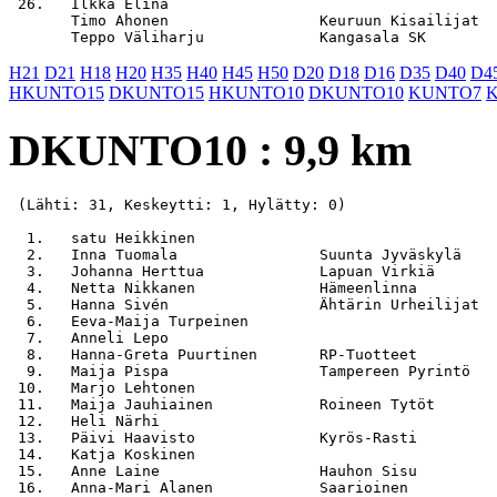
 26.   Ilkka Elina                                     
       Timo Ahonen                 Keuruun Kisailijat  
H21
D21
H18
H20
H35
H40
H45
H50
D20
D18
D16
D35
D40
D4
HKUNTO15
DKUNTO15
HKUNTO10
DKUNTO10
KUNTO7
DKUNTO10 : 9,9 km
 (Lähti: 31, Keskeytti: 1, Hylätty: 0)

  1.   satu Heikkinen                                  
  2.   Inna Tuomala                Suunta Jyväskylä    
  3.   Johanna Herttua             Lapuan Virkiä       
  4.   Netta Nikkanen              Hämeenlinna         
  5.   Hanna Sivén                 Ähtärin Urheilijat  
  6.   Eeva-Maija Turpeinen                            
  7.   Anneli Lepo                                     
  8.   Hanna-Greta Puurtinen       RP-Tuotteet         
  9.   Maija Pispa                 Tampereen Pyrintö   
 10.   Marjo Lehtonen                                  
 11.   Maija Jauhiainen            Roineen Tytöt       
 12.   Heli Närhi                                      
 13.   Päivi Haavisto              Kyrös-Rasti         
 14.   Katja Koskinen                                  
 15.   Anne Laine                  Hauhon Sisu         
 16.   Anna-Mari Alanen            Saarioinen          