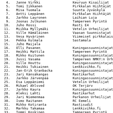
  4.   Janne Virkki                Keuruun Kisailijat  
  5.   Tomi Iikkanen               Pirkkalan Hiihtäjät 
  6.   Misa Tuomala                Suunta Jyväskylä    
  7.   Antti Leppänen              Pirkkalan Hiihtäjät 
  8.   Jarkko Lauronen             Laihian Luja        
  9.   Joonas Julkunen             Tampereen Pyrintö   
 10.   Juho Rossi                  Rasti E4            
 11.   Miikka Myllymäki            Vetelin Urheilijat  
 12.   Ville Hämäläinen            Vaasan Suunnistajat 
 13.   Vesa Hyvärinen              Viimeiset pirkkalais
 14.   Pekka Kulmala               Sastamala           
 15.   Juho Maijala                                    
 16.   Olli Pasanen                Kuningassuunnistajat
 17.   Heikki Mattila              Tampereen Pyrintö   
 18.   Mikko Kuitunen              Kuningassuunnistajat
 19.   Jussi Vasama                Tampereen NMKY:n Urh
 20.   Ville Houttu                Kuningassuunnistajat
 21.   Heikki Tukiainen            Lenkkivihko.fi      
 22.   Jan-Erik Granbacka          Kuningassuunnistajat
 23.   Jari Känsäkangas            Rastikarhut         
 23.   Jarkko Järvenpää            Kuningassuunnistajat
 25.   Esa Leppäniemi              Vetelin Urheilijat  
 26.   Mikael Ahlsved              OK Terjärv          
 27.   Jarkko Kaura                Kuningassuunnistajat
 28.   Aleksi Lahti                Rastikarhut         
 29.   Jari Niemenmaa              Parkanon Urheilijat 
 30.   Ismo Raitanen               RC Eemeli           
 31.   Mikko Kotiranta             Rastisudit          
 32.   Markku Takamaa              Lenkkivihko.fi      
 33.   Tommi Koskinen              Tampereen Pyrintö   