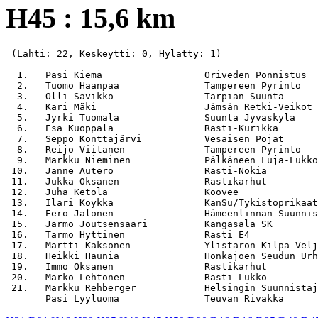
H45 : 15,6 km
 (Lähti: 22, Keskeytti: 0, Hylätty: 1)

  1.   Pasi Kiema                  Oriveden Ponnistus  
  2.   Tuomo Haanpää               Tampereen Pyrintö   
  3.   Olli Savikko                Tarpian Suunta      
  4.   Kari Mäki                   Jämsän Retki-Veikot 
  5.   Jyrki Tuomala               Suunta Jyväskylä    
  6.   Esa Kuoppala                Rasti-Kurikka       
  7.   Seppo Konttajärvi           Vesaisen Pojat      
  8.   Reijo Viitanen              Tampereen Pyrintö   
  9.   Markku Nieminen             Pälkäneen Luja-Lukko
 10.   Janne Autero                Rasti-Nokia         
 11.   Jukka Oksanen               Rastikarhut         
 12.   Juha Ketola                 Koovee              
 13.   Ilari Köykkä                KanSu/Tykistöprikaat
 14.   Eero Jalonen                Hämeenlinnan Suunnis
 15.   Jarmo Joutsensaari          Kangasala SK        
 16.   Tarmo Hyttinen              Rasti E4            
 17.   Martti Kaksonen             Ylistaron Kilpa-Velj
 18.   Heikki Haunia               Honkajoen Seudun Urh
 19.   Immo Oksanen                Rastikarhut         
 20.   Marko Lehtonen              Rasti-Lukko         
 21.   Markku Rehberger            Helsingin Suunnistaj