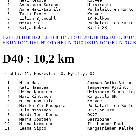
  2.   Heli Ketola                 Koovee              
  3.   Anastasia Saranen           Hiisirasti          
  4.   Anne Mäki-Laurila           Punkalaitumen Kunto 
  5.   Tuuli Rinne                 Koovee              
  6.   Lilian Bjöndahl             IK Falken           
  7.   Mervi Salo                  Punkalaitumen Kunto 
H21
D21
H18
H20
H35
H40
H45
H50
D20
D18
D16
D35
D40
D4
HKUNTO15
DKUNTO15
HKUNTO10
DKUNTO10
KUNTO7
D40 : 10,2 km
 (Lähti: 11, Keskeytti: 0, Hylätty: 0)

  1.   Nina Mäki                   Jämsän Retki-Veikot 
  2.   Kati Haanpää                Tampereen Pyrintö   
  3.   Henna Nurminen              Helsingin Suunnistaj
  4.   Mari Rintanen               Kangasala SK        
  5.   Minna Konttila              Koovee              
  6.   Marika Yli-Kauppila         Punkalaitumen Kunto 
  7.   Ulla Nissinen               Ulvilan Ura         
  8.   Heidi Torp-Donner           OK77                
  9.   Marja Joutsen               Saarioinen          
 10.   Minna Nieminen              Itä-Hämeen Rasti    