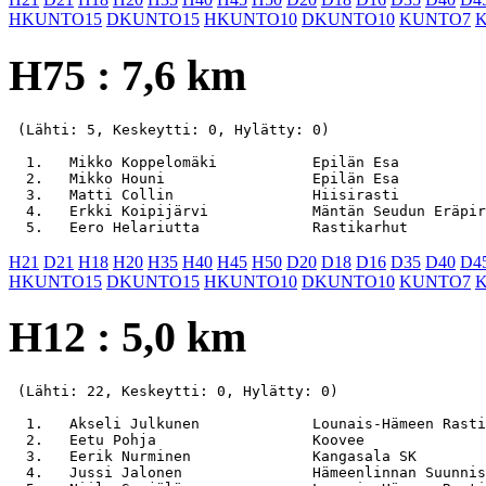
HKUNTO15
DKUNTO15
HKUNTO10
DKUNTO10
KUNTO7
H75 : 7,6 km
 (Lähti: 5, Keskeytti: 0, Hylätty: 0)

  1.   Mikko Koppelomäki           Epilän Esa          
  2.   Mikko Houni                 Epilän Esa          
  3.   Matti Collin                Hiisirasti          
  4.   Erkki Koipijärvi            Mäntän Seudun Eräpir
H21
D21
H18
H20
H35
H40
H45
H50
D20
D18
D16
D35
D40
D4
HKUNTO15
DKUNTO15
HKUNTO10
DKUNTO10
KUNTO7
H12 : 5,0 km
 (Lähti: 22, Keskeytti: 0, Hylätty: 0)

  1.   Akseli Julkunen             Lounais-Hämeen Rasti
  2.   Eetu Pohja                  Koovee              
  3.   Eerik Nurminen              Kangasala SK        
  4.   Jussi Jalonen               Hämeenlinnan Suunnis