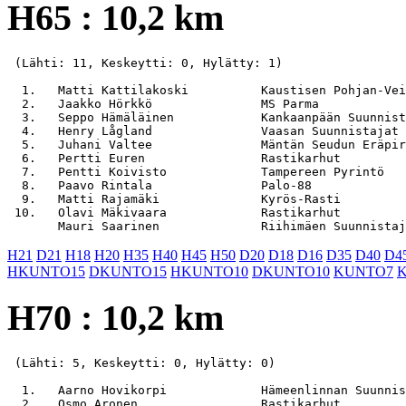
H65 : 10,2 km
 (Lähti: 11, Keskeytti: 0, Hylätty: 1)

  1.   Matti Kattilakoski          Kaustisen Pohjan-Vei
  2.   Jaakko Hörkkö               MS Parma            
  3.   Seppo Hämäläinen            Kankaanpään Suunnist
  4.   Henry Lågland               Vaasan Suunnistajat 
  5.   Juhani Valtee               Mäntän Seudun Eräpir
  6.   Pertti Euren                Rastikarhut         
  7.   Pentti Koivisto             Tampereen Pyrintö   
  8.   Paavo Rintala               Palo-88             
  9.   Matti Rajamäki              Kyrös-Rasti         
 10.   Olavi Mäkivaara             Rastikarhut         
H21
D21
H18
H20
H35
H40
H45
H50
D20
D18
D16
D35
D40
D4
HKUNTO15
DKUNTO15
HKUNTO10
DKUNTO10
KUNTO7
H70 : 10,2 km
 (Lähti: 5, Keskeytti: 0, Hylätty: 0)

  1.   Aarno Hovikorpi             Hämeenlinnan Suunnis
  2.   Osmo Aronen                 Rastikarhut         