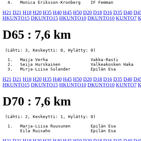
H21
D21
H18
H20
H35
H40
H45
H50
D20
D18
D16
D35
D40
D4
HKUNTO15
DKUNTO15
HKUNTO10
DKUNTO10
KUNTO7
D65 : 7,6 km
 (Lähti: 3, Keskeytti: 0, Hylätty: 0)

  1.   Maija Verha                 Vakka-Rasti         
  2.   Seija Hurskainen            Valkeakosken Haka   
H21
D21
H18
H20
H35
H40
H45
H50
D20
D18
D16
D35
D40
D4
HKUNTO15
DKUNTO15
HKUNTO10
DKUNTO10
KUNTO7
D70 : 7,6 km
 (Lähti: 2, Keskeytti: 1, Hylätty: 0)

  1.   Marja-Liisa Ruusunen        Epilän Esa          
H21
D21
H18
H20
H35
H40
H45
H50
D20
D18
D16
D35
D40
D4