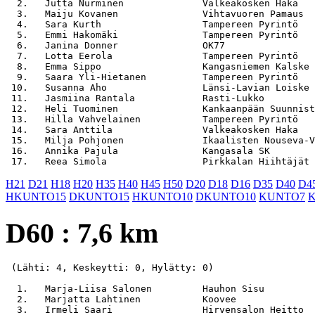
  2.   Jutta Nurminen              Valkeakosken Haka   
  3.   Maiju Kovanen               Vihtavuoren Pamaus  
  4.   Sara Kurth                  Tampereen Pyrintö   
  5.   Emmi Hakomäki               Tampereen Pyrintö   
  6.   Janina Donner               OK77                
  7.   Lotta Eerola                Tampereen Pyrintö   
  8.   Emma Sippo                  Kangasniemen Kalske 
  9.   Saara Yli-Hietanen          Tampereen Pyrintö   
 10.   Susanna Aho                 Länsi-Lavian Loiske 
 11.   Jasmiina Rantala            Rasti-Lukko         
 12.   Heli Tuominen               Kankaanpään Suunnist
 13.   Hilla Vahvelainen           Tampereen Pyrintö   
 14.   Sara Anttila                Valkeakosken Haka   
 15.   Milja Pohjonen              Ikaalisten Nouseva-V
 16.   Annika Pajula               Kangasala SK        
H21
D21
H18
H20
H35
H40
H45
H50
D20
D18
D16
D35
D40
D4
HKUNTO15
DKUNTO15
HKUNTO10
DKUNTO10
KUNTO7
D60 : 7,6 km
 (Lähti: 4, Keskeytti: 0, Hylätty: 0)

  1.   Marja-Liisa Salonen         Hauhon Sisu         
  2.   Marjatta Lahtinen           Koovee              
  3.   Irmeli Saari                Hirvensalon Heitto  