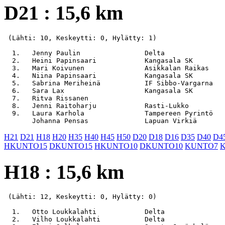
D21 : 15,6 km
 (Lähti: 10, Keskeytti: 0, Hylätty: 1)

  1.   Jenny Paulin                Delta               
  2.   Heini Papinsaari            Kangasala SK        
  3.   Mari Koivunen               Asikkalan Raikas    
  4.   Niina Papinsaari            Kangasala SK        
  5.   Sabrina Meriheinä           IF Sibbo-Vargarna   
  6.   Sara Lax                    Kangasala SK        
  7.   Ritva Rissanen                                  
  8.   Jenni Raitoharju            Rasti-Lukko         
  9.   Laura Karhola               Tampereen Pyrintö   
H21
D21
H18
H20
H35
H40
H45
H50
D20
D18
D16
D35
D40
D4
HKUNTO15
DKUNTO15
HKUNTO10
DKUNTO10
KUNTO7
H18 : 15,6 km
 (Lähti: 12, Keskeytti: 0, Hylätty: 0)

  1.   Otto Loukkalahti            Delta               
  2.   Vilho Loukkalahti           Delta               