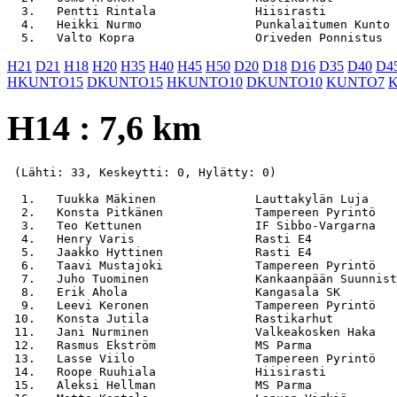
  3.   Pentti Rintala              Hiisirasti          
  4.   Heikki Nurmo                Punkalaitumen Kunto 
H21
D21
H18
H20
H35
H40
H45
H50
D20
D18
D16
D35
D40
D4
HKUNTO15
DKUNTO15
HKUNTO10
DKUNTO10
KUNTO7
H14 : 7,6 km
 (Lähti: 33, Keskeytti: 0, Hylätty: 0)

  1.   Tuukka Mäkinen              Lauttakylän Luja    
  2.   Konsta Pitkänen             Tampereen Pyrintö   
  3.   Teo Kettunen                IF Sibbo-Vargarna   
  4.   Henry Varis                 Rasti E4            
  5.   Jaakko Hyttinen             Rasti E4            
  6.   Taavi Mustajoki             Tampereen Pyrintö   
  7.   Juho Tuominen               Kankaanpään Suunnist
  8.   Erik Ahola                  Kangasala SK        
  9.   Leevi Keronen               Tampereen Pyrintö   
 10.   Konsta Jutila               Rastikarhut         
 11.   Jani Nurminen               Valkeakosken Haka   
 12.   Rasmus Ekström              MS Parma            
 13.   Lasse Viilo                 Tampereen Pyrintö   
 14.   Roope Ruuhiala              Hiisirasti          
 15.   Aleksi Hellman              MS Parma            