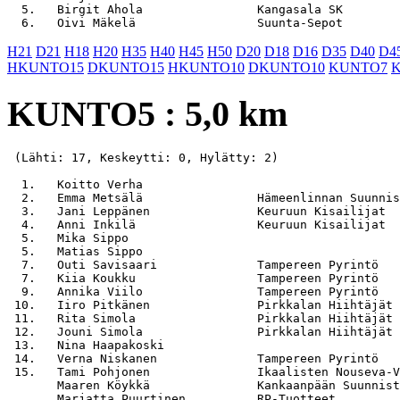
  5.   Birgit Ahola                Kangasala SK        
H21
D21
H18
H20
H35
H40
H45
H50
D20
D18
D16
D35
D40
D4
HKUNTO15
DKUNTO15
HKUNTO10
DKUNTO10
KUNTO7
KUNTO5 : 5,0 km
 (Lähti: 17, Keskeytti: 0, Hylätty: 2)

  1.   Koitto Verha                                    
  2.   Emma Metsälä                Hämeenlinnan Suunnis
  3.   Jani Leppänen               Keuruun Kisailijat  
  4.   Anni Inkilä                 Keuruun Kisailijat  
  5.   Mika Sippo                                      
  5.   Matias Sippo                                    
  7.   Outi Savisaari              Tampereen Pyrintö   
  7.   Kiia Koukku                 Tampereen Pyrintö   
  9.   Annika Viilo                Tampereen Pyrintö   
 10.   Iiro Pitkänen               Pirkkalan Hiihtäjät 
 11.   Rita Simola                 Pirkkalan Hiihtäjät 
 12.   Jouni Simola                Pirkkalan Hiihtäjät 
 13.   Nina Haapakoski                                 
 14.   Verna Niskanen              Tampereen Pyrintö   
 15.   Tami Pohjonen               Ikaalisten Nouseva-V
       Maaren Köykkä               Kankaanpään Suunnist