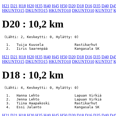
H21
D21
H18
H20
H35
H40
H45
H50
D20
D18
D16
D35
D40
D4
HKUNTO15
DKUNTO15
HKUNTO10
DKUNTO10
KUNTO7
D20 : 10,2 km
 (Lähti: 2, Keskeytti: 0, Hylätty: 0)

  1.   Tuija Kuusela               Rastikarhut         
H21
D21
H18
H20
H35
H40
H45
H50
D20
D18
D16
D35
D40
D4
HKUNTO15
DKUNTO15
HKUNTO10
DKUNTO10
KUNTO7
D18 : 10,2 km
 (Lähti: 4, Keskeytti: 0, Hylätty: 0)

  1.   Hanna Lehto                 Lapuan Virkiä       
  2.   Jenna Lehto                 Lapuan Virkiä       
  3.   Tiina Haapakoski            Rastikarhut         
H21
D21
H18
H20
H35
H40
H45
H50
D20
D18
D16
D35
D40
D4