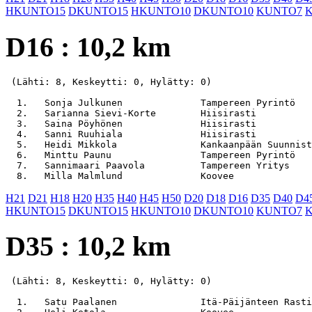
HKUNTO15
DKUNTO15
HKUNTO10
DKUNTO10
KUNTO7
D16 : 10,2 km
 (Lähti: 8, Keskeytti: 0, Hylätty: 0)

  1.   Sonja Julkunen              Tampereen Pyrintö   
  2.   Sarianna Sievi-Korte        Hiisirasti          
  3.   Saina Pöyhönen              Hiisirasti          
  4.   Sanni Ruuhiala              Hiisirasti          
  5.   Heidi Mikkola               Kankaanpään Suunnist
  6.   Minttu Paunu                Tampereen Pyrintö   
  7.   Sannimaari Paavola          Tampereen Yritys    
H21
D21
H18
H20
H35
H40
H45
H50
D20
D18
D16
D35
D40
D4
HKUNTO15
DKUNTO15
HKUNTO10
DKUNTO10
KUNTO7
D35 : 10,2 km
 (Lähti: 8, Keskeytti: 0, Hylätty: 0)

  1.   Satu Paalanen               Itä-Päijänteen Rasti