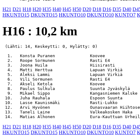
H21
D21
H18
H20
H35
H40
H45
H50
D20
D18
D16
D35
D40
D4
HKUNTO15
DKUNTO15
HKUNTO10
DKUNTO10
KUNTO7
H16 : 10,2 km
 (Lähti: 14, Keskeytti: 0, Hylätty: 0)

  1.   Konsta Puranen              Koovee              
  2.   Roope Sormunen              Rasti E4            
  3.   Joona Huila                 Hiisirasti          
  4.   Matti Herttua               Lapuan Virkiä       
  5.   Aleksi Lammi                Lapuan Virkiä       
  6.   Vili Sormunen               Rasti E4            
  7.   Akseli Ketola               Koovee              
  8.   Paulus Sulkula              Suunta Jyväskylä    
  9.   Mikael Sippo                Kangasniemen Kalske 
 10.   Juha Rauhala                Espoon Suunta       
 10.   Lasse Kaunismäki            Rasti-Lukko         
 12.   Arvi Hyvönen                Ounasvaaran Hiihtose
 13.   Taneli Laine                Valkeakosken Haka   
H21
D21
H18
H20
H35
H40
H45
H50
D20
D18
D16
D35
D40
D4
HKUNTO15
DKUNTO15
HKUNTO10
DKUNTO10
KUNTO7