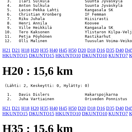
  3.   Ilari Sulkula               Suunta Jyväskylä    
  4.   Anton Sulkula               Suunta Jyväskylä    
  5.   Lasse-Pekka Lahti           Kangasala SK        
  6.   Christian Kronberg          IF Femman           
  7.   Riku Juhala                 Hiisirasti          
  8.   Henri Annila                Koovee              
  9.   Ville Heikkilä              Kangasala SK        
 10.   Tero Kaksonen               Ylistaron Kilpa-Velj
 11.   Petja Pöyhönen              Rastikarhut         
H21
D21
H18
H20
H35
H40
H45
H50
D20
D18
D16
D35
D40
D4
HKUNTO15
DKUNTO15
HKUNTO10
DKUNTO10
KUNTO7
H20 : 15,6 km
 (Lähti: 2, Keskeytti: 0, Hylätty: 0)

  1.   Davis Dislers               Hakarspojkarna      
H21
D21
H18
H20
H35
H40
H45
H50
D20
D18
D16
D35
D40
D4
HKUNTO15
DKUNTO15
HKUNTO10
DKUNTO10
KUNTO7
H35 : 15,6 km