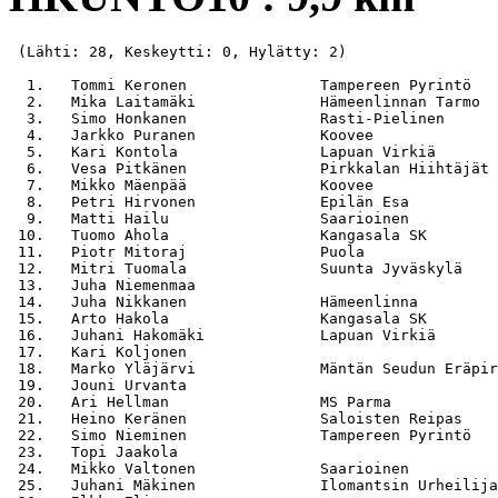
 (Lähti: 28, Keskeytti: 0, Hylätty: 2)

  1.   Tommi Keronen               Tampereen Pyrintö   
  2.   Mika Laitamäki              Hämeenlinnan Tarmo  
  3.   Simo Honkanen               Rasti-Pielinen      
  4.   Jarkko Puranen              Koovee              
  5.   Kari Kontola                Lapuan Virkiä       
  6.   Vesa Pitkänen               Pirkkalan Hiihtäjät 
  7.   Mikko Mäenpää               Koovee              
  8.   Petri Hirvonen              Epilän Esa          
  9.   Matti Hailu                 Saarioinen          
 10.   Tuomo Ahola                 Kangasala SK        
 11.   Piotr Mitoraj               Puola               
 12.   Mitri Tuomala               Suunta Jyväskylä    
 13.   Juha Niemenmaa                                  
 14.   Juha Nikkanen               Hämeenlinna         
 15.   Arto Hakola                 Kangasala SK        
 16.   Juhani Hakomäki             Lapuan Virkiä       
 17.   Kari Koljonen                                   
 18.   Marko Yläjärvi              Mäntän Seudun Eräpir
 19.   Jouni Urvanta                                   
 20.   Ari Hellman                 MS Parma            
 21.   Heino Keränen               Saloisten Reipas    
 22.   Simo Nieminen               Tampereen Pyrintö   
 23.   Topi Jaakola                                    
 24.   Mikko Valtonen              Saarioinen          
 25.   Juhani Mäkinen              Ilomantsin Urheilija