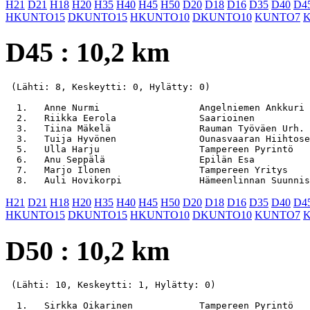
H21
D21
H18
H20
H35
H40
H45
H50
D20
D18
D16
D35
D40
D4
HKUNTO15
DKUNTO15
HKUNTO10
DKUNTO10
KUNTO7
D45 : 10,2 km
 (Lähti: 8, Keskeytti: 0, Hylätty: 0)

  1.   Anne Nurmi                  Angelniemen Ankkuri 
  2.   Riikka Eerola               Saarioinen          
  3.   Tiina Mäkelä                Rauman Työväen Urh. 
  3.   Tuija Hyvönen               Ounasvaaran Hiihtose
  5.   Ulla Harju                  Tampereen Pyrintö   
  6.   Anu Seppälä                 Epilän Esa          
  7.   Marjo Ilonen                Tampereen Yritys    
H21
D21
H18
H20
H35
H40
H45
H50
D20
D18
D16
D35
D40
D4
HKUNTO15
DKUNTO15
HKUNTO10
DKUNTO10
KUNTO7
D50 : 10,2 km
 (Lähti: 10, Keskeytti: 1, Hylätty: 0)

  1.   Sirkka Oikarinen            Tampereen Pyrintö   