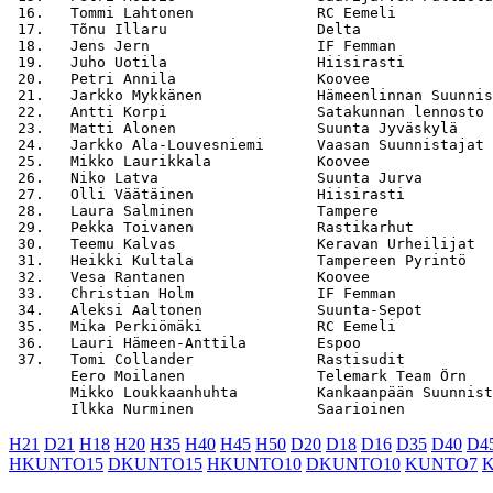
 16.   Tommi Lahtonen              RC Eemeli           
 17.   Tõnu Illaru                 Delta               
 18.   Jens Jern                   IF Femman           
 19.   Juho Uotila                 Hiisirasti          
 20.   Petri Annila                Koovee              
 21.   Jarkko Mykkänen             Hämeenlinnan Suunnis
 22.   Antti Korpi                 Satakunnan lennosto 
 23.   Matti Alonen                Suunta Jyväskylä    
 24.   Jarkko Ala-Louvesniemi      Vaasan Suunnistajat 
 25.   Mikko Laurikkala            Koovee              
 26.   Niko Latva                  Suunta Jurva        
 27.   Olli Väätäinen              Hiisirasti          
 28.   Laura Salminen              Tampere             
 29.   Pekka Toivanen              Rastikarhut         
 30.   Teemu Kalvas                Keravan Urheilijat  
 31.   Heikki Kultala              Tampereen Pyrintö   
 32.   Vesa Rantanen               Koovee              
 33.   Christian Holm              IF Femman           
 34.   Aleksi Aaltonen             Suunta-Sepot        
 35.   Mika Perkiömäki             RC Eemeli           
 36.   Lauri Hämeen-Anttila        Espoo               
 37.   Tomi Collander              Rastisudit          
       Eero Moilanen               Telemark Team Örn   
       Mikko Loukkaanhuhta         Kankaanpään Suunnist
H21
D21
H18
H20
H35
H40
H45
H50
D20
D18
D16
D35
D40
D4
HKUNTO15
DKUNTO15
HKUNTO10
DKUNTO10
KUNTO7