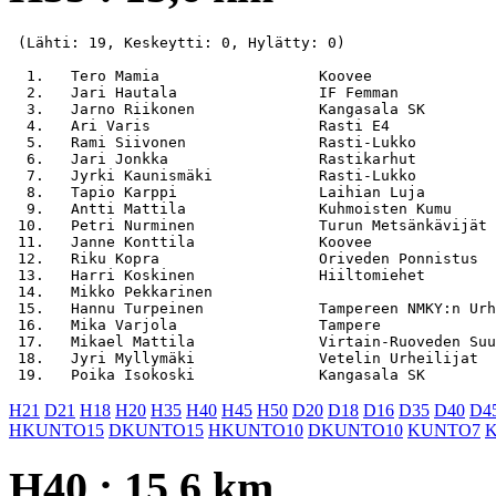
 (Lähti: 19, Keskeytti: 0, Hylätty: 0)

  1.   Tero Mamia                  Koovee              
  2.   Jari Hautala                IF Femman           
  3.   Jarno Riikonen              Kangasala SK        
  4.   Ari Varis                   Rasti E4            
  5.   Rami Siivonen               Rasti-Lukko         
  6.   Jari Jonkka                 Rastikarhut         
  7.   Jyrki Kaunismäki            Rasti-Lukko         
  8.   Tapio Karppi                Laihian Luja        
  9.   Antti Mattila               Kuhmoisten Kumu     
 10.   Petri Nurminen              Turun Metsänkävijät 
 11.   Janne Konttila              Koovee              
 12.   Riku Kopra                  Oriveden Ponnistus  
 13.   Harri Koskinen              Hiiltomiehet        
 14.   Mikko Pekkarinen                                
 15.   Hannu Turpeinen             Tampereen NMKY:n Urh
 16.   Mika Varjola                Tampere             
 17.   Mikael Mattila              Virtain-Ruoveden Suu
 18.   Jyri Myllymäki              Vetelin Urheilijat  
H21
D21
H18
H20
H35
H40
H45
H50
D20
D18
D16
D35
D40
D4
HKUNTO15
DKUNTO15
HKUNTO10
DKUNTO10
KUNTO7
H40 : 15,6 km