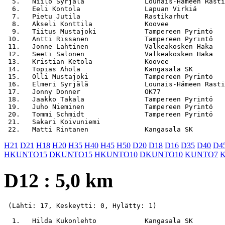
  5.   Niilo Syrjälä               Lounais-Hämeen Rasti
  6.   Eeli Kontola                Lapuan Virkiä       
  7.   Pietu Jutila                Rastikarhut         
  8.   Akseli Konttila             Koovee              
  9.   Tiitus Mustajoki            Tampereen Pyrintö   
 10.   Antti Rissanen              Tampereen Pyrintö   
 11.   Jonne Lahtinen              Valkeakosken Haka   
 12.   Seeti Salonen               Valkeakosken Haka   
 13.   Kristian Ketola             Koovee              
 14.   Topias Ahola                Kangasala SK        
 15.   Olli Mustajoki              Tampereen Pyrintö   
 16.   Elmeri Syrjälä              Lounais-Hämeen Rasti
 17.   Jonny Donner                OK77                
 18.   Jaakko Takala               Tampereen Pyrintö   
 19.   Juho Nieminen               Tampereen Pyrintö   
 20.   Tommi Schmidt               Tampereen Pyrintö   
 21.   Sakari Koivuniemi                               
H21
D21
H18
H20
H35
H40
H45
H50
D20
D18
D16
D35
D40
D4
HKUNTO15
DKUNTO15
HKUNTO10
DKUNTO10
KUNTO7
D12 : 5,0 km
 (Lähti: 17, Keskeytti: 0, Hylätty: 1)

  1.   Hilda Kukonlehto            Kangasala SK        