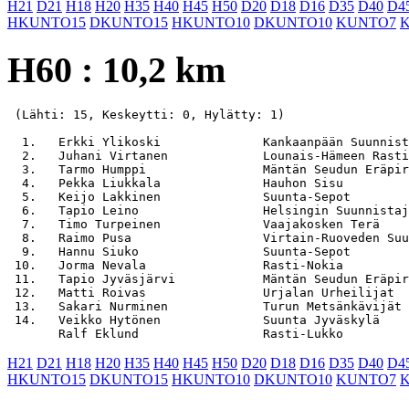
H21
D21
H18
H20
H35
H40
H45
H50
D20
D18
D16
D35
D40
D4
HKUNTO15
DKUNTO15
HKUNTO10
DKUNTO10
KUNTO7
H60 : 10,2 km
 (Lähti: 15, Keskeytti: 0, Hylätty: 1)

  1.   Erkki Ylikoski              Kankaanpään Suunnist
  2.   Juhani Virtanen             Lounais-Hämeen Rasti
  3.   Tarmo Humppi                Mäntän Seudun Eräpir
  4.   Pekka Liukkala              Hauhon Sisu         
  5.   Keijo Lakkinen              Suunta-Sepot        
  6.   Tapio Leino                 Helsingin Suunnistaj
  7.   Timo Turpeinen              Vaajakosken Terä    
  8.   Raimo Pusa                  Virtain-Ruoveden Suu
  9.   Hannu Siuko                 Suunta-Sepot        
 10.   Jorma Nevala                Rasti-Nokia         
 11.   Tapio Jyväsjärvi            Mäntän Seudun Eräpir
 12.   Matti Roivas                Urjalan Urheilijat  
 13.   Sakari Nurminen             Turun Metsänkävijät 
 14.   Veikko Hytönen              Suunta Jyväskylä    
H21
D21
H18
H20
H35
H40
H45
H50
D20
D18
D16
D35
D40
D4
HKUNTO15
DKUNTO15
HKUNTO10
DKUNTO10
KUNTO7