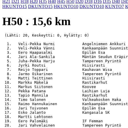
H21
D21
H18
H20
H35
H40
H45
H50
D20
D18
D16
D35
D40
D4
HKUNTO15
DKUNTO15
HKUNTO10
DKUNTO10
KUNTO7
H50 : 15,6 km
 (Lähti: 20, Keskeytti: 0, Hylätty: 0)

  1.   Veli-Pekka Nurmi            Angelniemen Ankkuri 
  2.   Veli-Pekka Vänni            Kankaanpään Suunnist
  3.   Eero Haapasalmi             Epilän Esa          
  4.   Jari Ala-Sankila            Mäntän Seudun Eräpir
  5.   Juha-Pekka Harju            Tampereen Pyrintö   
  6.   Jyrki Routsi                Hiisirasti          
  7.   Reijo Toppari               Kauhavan Wisa       
  8.   Jarmo Oikarinen             Tampereen Pyrintö   
  9.   Matti Teittinen             Hiisirasti          
 10.   Markku Mäkelä               Rastikarhut         
 11.   Markus Siitonen             Koovee              
 12.   Pekka Patana                Laihian Luja        
 13.   Tapio Mannila               Rastikarhut         
 14.   Timo Salonen                Valkeakosken Haka   
 15.   Raimo Hannukainen           Kankaanpään Suunnist
 16.   Jari Toivonen               Epilän Esa          
 17.   Esko Jalanto                Kangasala SK        
 18.   Martti Lehtonen                                 
 19.   Eero Palomäki               IF Femman           