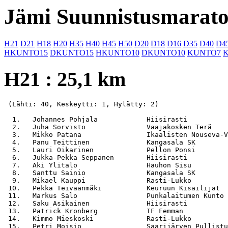
Jämi Suunnistusmarato
H21
D21
H18
H20
H35
H40
H45
H50
D20
D18
D16
D35
D40
D4
HKUNTO15
DKUNTO15
HKUNTO10
DKUNTO10
KUNTO7
H21 : 25,1 km
 (Lähti: 40, Keskeytti: 1, Hylätty: 2)

  1.   Johannes Pohjala            Hiisirasti          
  2.   Juha Sorvisto               Vaajakosken Terä    
  3.   Mikko Patana                Ikaalisten Nouseva-V
  4.   Panu Teittinen              Kangasala SK        
  5.   Lauri Oikarinen             Pellon Ponsi        
  6.   Jukka-Pekka Seppänen        Hiisirasti          
  7.   Aki Ylitalo                 Hauhon Sisu         
  8.   Santtu Sainio               Kangasala SK        
  9.   Mikael Kauppi               Rasti-Lukko         
 10.   Pekka Teivaanmäki           Keuruun Kisailijat  
 11.   Markus Salo                 Punkalaitumen Kunto 
 12.   Saku Asikainen              Hiisirasti          
 13.   Patrick Kronberg            IF Femman           
 14.   Kimmo Mieskoski             Rasti-Lukko         
 15.   Petri Moisio                Saarijärven Pullistu