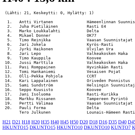
 (Lähti: 21, Keskeytti: 0, Hylätty: 1)

  1.   Antti Virtanen              Hämeenlinnan Suunnis
  2.   Juha Pietiläinen            Rasti E4            
  3.   Marko Loukkalahti           Delta               
  4.   Mikael Donner               OK77                
  5.   Timo Reinikka               Vaasan Suunnistajat 
  6.   Jari Jokela                 Kyrös-Rasti         
  7.   Jyrki Haikonen              Ulvilan Ura         
  8.   Jari Lepo                   Valkeakosken Haka   
  9.   Timo Kauppila               Koovee              
 10.   Jussi Marttila              Valkeakosken Haka   
 11.   Pasi Romppainen             Hyvinkään Rasti     
 12.   Tomi Hankaniemi             Vesaisen Pojat      
 13.   Olli-Pekka Pohjola          CCRT                
 14.   Kari Lappalainen            Oriveden Ponnistus  
 15.   Sami Sundström              Helsingin Suunnistaj
 16.   Seppo Kuusisto              Koovee              
 17.   Jani Isoluoma               Rasti-Kurikka       
 18.   Markku Rissanen             Tampereen Pyrintö   
 19.   Pertti Välimaa              Vaasan Suunnistajat 
 20.   Pauli Forma                 Delta               
H21
D21
H18
H20
H35
H40
H45
H50
D20
D18
D16
D35
D40
D4
HKUNTO15
DKUNTO15
HKUNTO10
DKUNTO10
KUNTO7